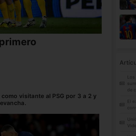
primero
Artíc
Los
sum
de 
 como visitante al PSG por 3 a 2 y
El e
revancha.
conv
Unió
Vid