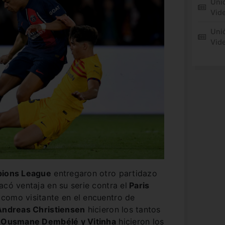
Unió
Vide
Unió
Vid
ions League
entregaron otro partidazo
acó ventaja en su serie contra el
Paris
como visitante en el encuentro de
ndreas Christiensen
hicieron los tantos
e
Ousmane Dembélé y Vitinha
hicieron los