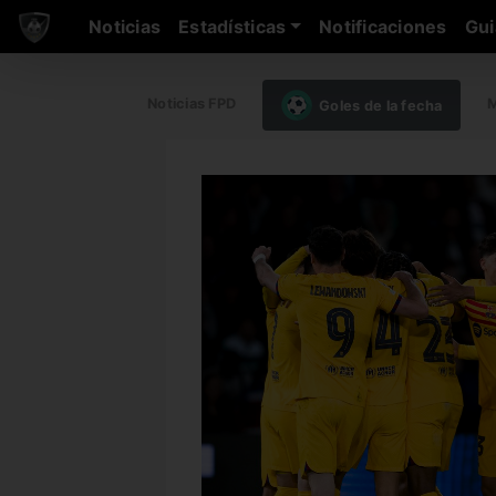
Noticias
Estadísticas
Notificaciones
Gui
Noticias FPD
M
Goles de la fecha