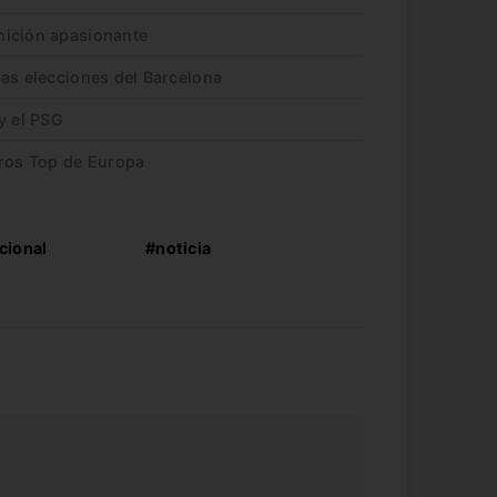
nición apasionante
las elecciones del Barcelona
y el PSG
eros Top de Europa
cional
#noticia