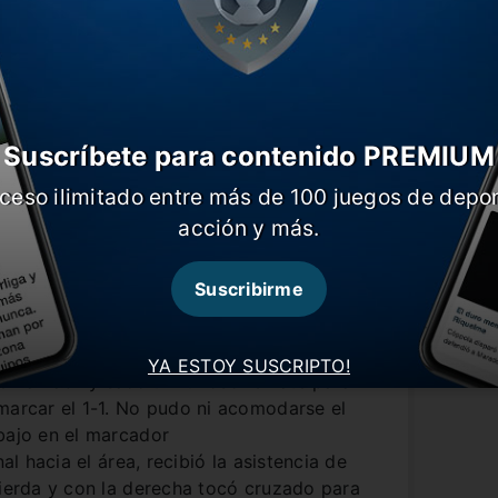
Suscríbete para contenido PREMIUM
ceso ilimitado entre más de 100 juegos de depor
acción y más.
Suscribirme
 Barcelona, porque PSG salió decidido a
 tan solo cinco minutos: a los
orto de la defensa tras un centro atrás
YA ESTOY SUSCRIPTO!
rna hábil y sacó un furioso remate para
marcar el 1-1. No pudo ni acomodarse el
bajo en el marcador
l hacia el área, recibió la asistencia de
uierda y con la derecha tocó cruzado para