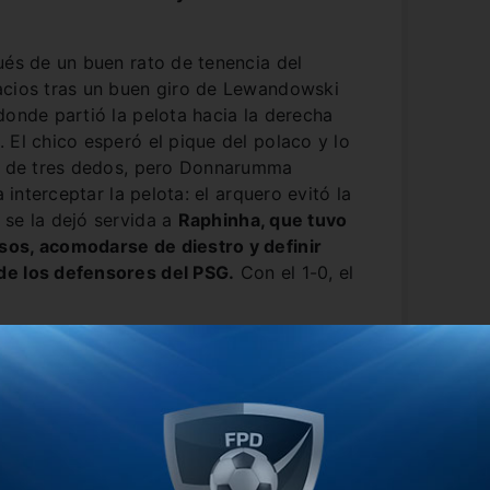
ués de un buen rato de tenencia del
acios tras un buen giro de Lewandowski
donde partió la pelota hacia la derecha
 El chico esperó el pique del polaco y lo
se de tres dedos, pero Donnarumma
a interceptar la pelota: el arquero evitó la
 se la dejó servida a
Raphinha, que tuvo
sos, acomodarse de diestro y definir
de los defensores del PSG.
Con el 1-0, el