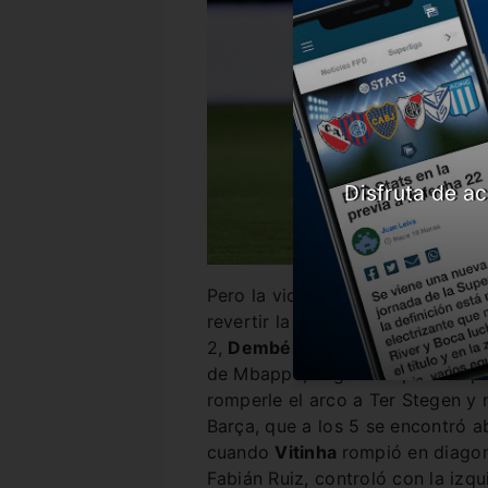
Disfruta de ac
Pero la victoria le duró poco al
revertir la historia y lo logró en
2,
Dembélé
capturó un rechazo c
de Mbappé, enganchó para su pie
romperle el arco a Ter Stegen y 
Barça, que a los 5 se encontró a
cuando
Vitinha
rompió en diagona
Fabián Ruiz, controló con la izq