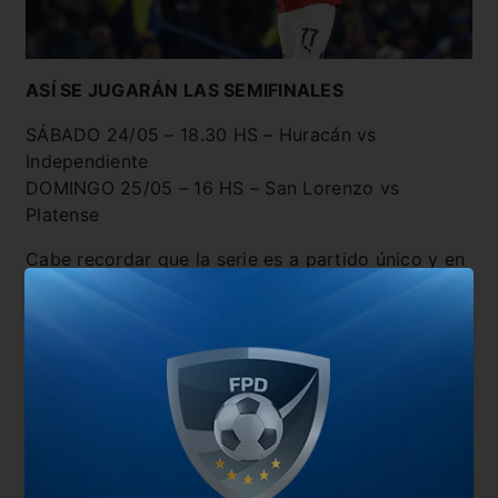
ASÍ SE JUGARÁN LAS SEMIFINALES
SÁBADO 24/05 – 18.30 HS – Huracán vs
Independiente
DOMINGO 25/05 – 16 HS – San Lorenzo vs
Platense
Cabe recordar que la serie es a partido único y en
caso de persistir la igualdad en tiempo
reglamentario habrá penales.
También te puede interesar
Cambios en la programación de la última fecha
Mohamed: ”No nos patearon al arco ninguno de los
dos partidos”