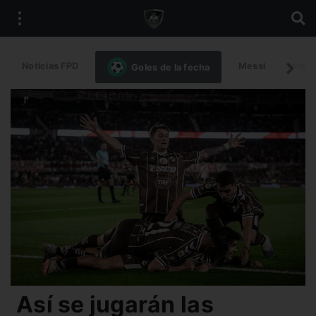
Noticias FPD
Messi
Intern
Goles de la fecha
Así se jugarán las