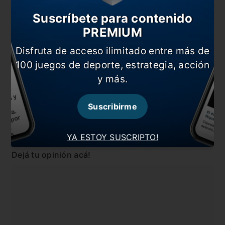
Los festejos de San Lorenzo después de la victoria
ante Huracán
Suscríbete para contenido
PREMIUM
¡Clásico de barrio en la Copa de la Superliga!
Disfruta de acceso ilimitado entre más de
En esta nota:
100 juegos de deporte, estrategia, acción
#Huracán
#Independiente
y más.
#Noticia
#San Lorenzo
Suscribirme
#Torneo Apertura
YA ESTOY SUSCRIPTO!
Comentarios
Dejá tu opinión acá!