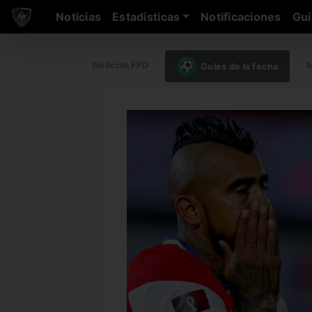
Noticias
Estadísticas
Notificaciones
Gui
Noticias FPD
M
Goles de la fecha