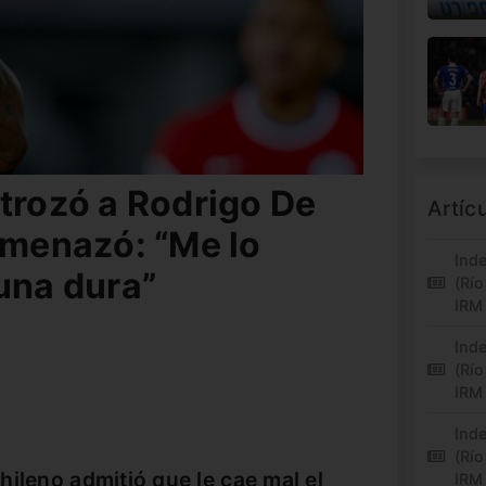
strozó a Rodrigo De
Artíc
amenazó: “Me lo
Inde
una dura”
(Río
IRM
Inde
(Río
IRM
Inde
(Río
hileno admitió que le cae mal el
IRM