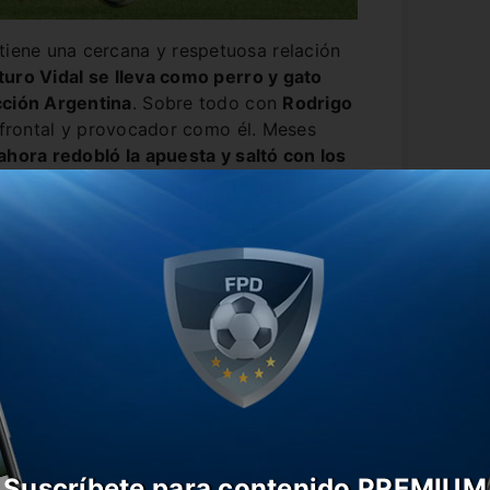
tiene una cercana y respetuosa relación
turo Vidal se lleva como perro y gato
cción Argentina
. Sobre todo con
Rodrigo
, frontal y provocador como él. Meses
ahora redobló la apuesta y saltó con los
osa, el experimentado mediocampista
cados, el distendido programa de los
erto Guizasola,
y no tardó en
 Scaloneta.
bolista que no le caiga bien, el Rey
rtido con Argentina, con De Paul. Por
lanzó una fuerte amenza:
“Me lo cruzo y
Suscríbete para contenido PREMIUM