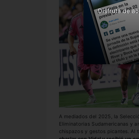
Disfruta de ac
A mediados del 2025, la Selecció
Eliminatorias Sudamericanas y a
chispazos y gestos picantes. Al 
charlar con Vidal y recibió un 