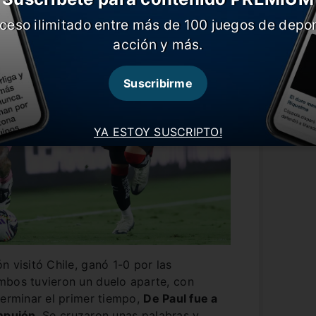
ceso ilimitado entre más de 100 juegos de depor
acción y más.
Suscribirme
YA ESTOY SUSCRIPTO!
n visitó Chile, ganó 1-0 por las
mbos tuvieron un duelo aparte, con
terminar el primer tiempo,
De Paul fue a
empujón
. Se cruzaron unas palabras y,