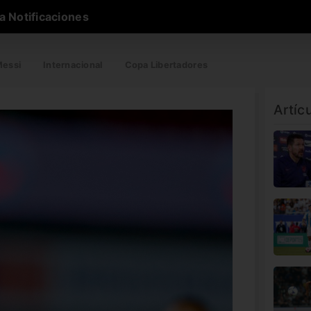
a Notificaciones
essi
Internacional
Copa Libertadores
Artíc