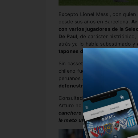
Excepto Lionel Messi, con quien 
desde sus años en Barcelona,
Ar
con varios jugadores de la Sele
De Paul
, de carácter histriónico
atrás ya lo había subestimado y
tapones de punta.
Sin cassette y con la lengua fil
chileno fue entrevistado en Enfo
peruanos Jefferson Farfán y Rob
defenestrar al
“Motorcito”
de la
Consultado sobre si hay algún fut
Arturo no dudó:
“En el último pa
canchero lo tengo ahí”
.
Y hasta 
le meto una dura”.