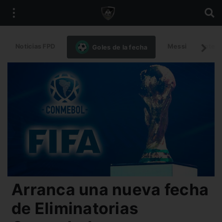
Noticias FPD
Messi
Intern
Goles de la fecha
Arranca una nueva fecha
de Eliminatorias