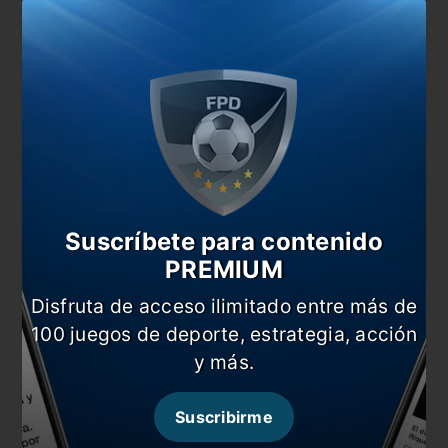
En esta nota:
#Eliminatorias
#Internacional
#Messi
#Noticia
#Perú
Comentarios
Suscríbete para contenido
Dejá tu opinión acá!
PREMIUM
Disfruta de acceso ilimitado entre más de
100 juegos de deporte, estrategia, acción
y más.
Suscribirme
Nombre