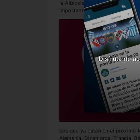
la Albiceleste sea la 13° en ase
importante del Universo.
Disfruta de ac
Los que ya están en el próximo Mu
Alemania, Dinamarca, Francia, Bél