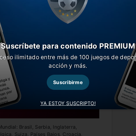
gurarse su lugar en el certamen más
Suscríbete para contenido PREMIUM
ceso ilimitado entre más de 100 juegos de depor
acción y más.
Suscribirme
YA ESTOY SUSCRIPTO!
ndial: Brasil, Serbia, Inglaterra,
gica, Suiza, Países Bajos, Croacia,