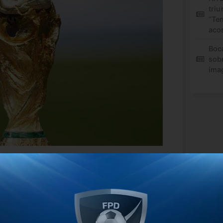
triu
“Te
aco
Boc
sob
ima
resente y no sólo porque es el campeón
nvicto, sino porque acabó de abrochar su
ar el año que viene.
sil en San Juan, el reciente triunfo del
u par chileno como visitante decretó que