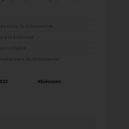
ple fecha de Eliminatorias
está la Scaloneta
 sus soldados
rmados para las Eliminatorias
2022
#Selección