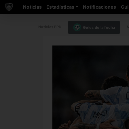
Noticias
Estadísticas
Notificaciones
Gui
Noticias FPD
M
Goles de la fecha