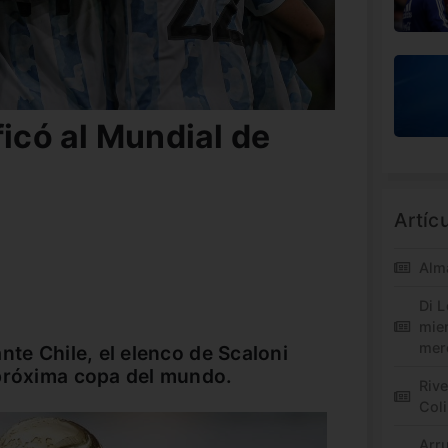
ficó al Mundial de
Artíc
Alm
Di L
mie
mer
nte Chile, el elenco de Scaloni
 próxima copa del mundo.
Riv
Col
Arr