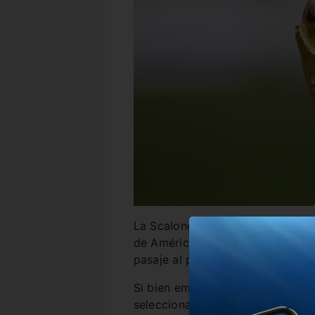
La Scaloneta pasa por un gran p
de América y lleva 27 partidos i
pasaje al próximo mundial de Qat
Si bien empató sin goles ante Bra
seleccionado ecuatoriano ante s