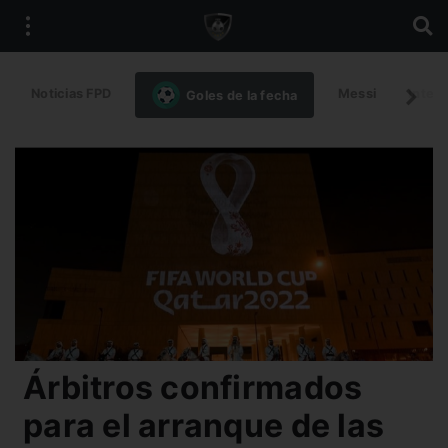
Noticias FPD
Messi
Intern
Goles de la fecha
Árbitros confirmados
para el arranque de las