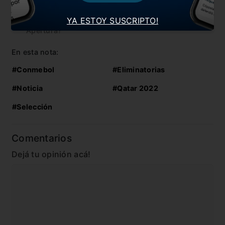
Eliminatorias
YA ESTOY SUSCRIPTO!
Vuelve el fútbol en Paraguay: ¿Cómo estaba el
Apertura?
En esta nota:
#Conmebol
#Eliminatorias
#Noticia
#Qatar 2022
#Selección
Comentarios
Dejá tu opinión acá!