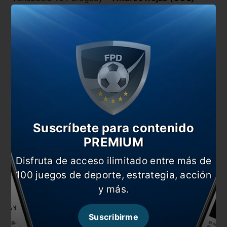
Suscríbete para contenido
PREMIUM
Disfruta de acceso ilimitado entre más de
También te puede interesar
100 juegos de deporte, estrategia, acción
CONMEBOL, a todo trapo para las Eliminatorias
y más.
Eliminatorias: el show debe continuar
Suscribirme
Reunión clave para definir el futuro de las