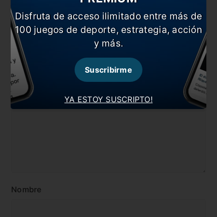
En esta nota:
Disfruta de acceso ilimitado entre más de
#Angelici
#Boca
100 juegos de deporte, estrategia, acción
y más.
#Nández
#Noticia
Suscribirme
Comentarios
Dejá tu opinión acá!
YA ESTOY SUSCRIPTO!
Nombre