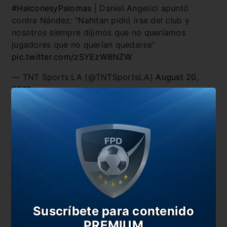
#HalconesyPalomas
| Daniel Angelici apuntó
contra Nández: "Nahitan pidió irse del club y
nosotros siempre dijimos que no queríamos
jugadores que no querían quedarse"
pic.twitter.com/zSYEzW8NZW
— TNT Sports LA (@TNTSportsLA)
August 20,
2019
También te puede interesar
Angelici y los requisitos que necesita el hincha
para votar
Angelici: “No hablo de cómo debe jugar Boca, para
eso está el técnico”
El reclamo de Nández a la cúpula de Boca
“En un 99 por ciento, De Rossi será jugador de
Suscríbete para contenido
Boca”
PREMIUM