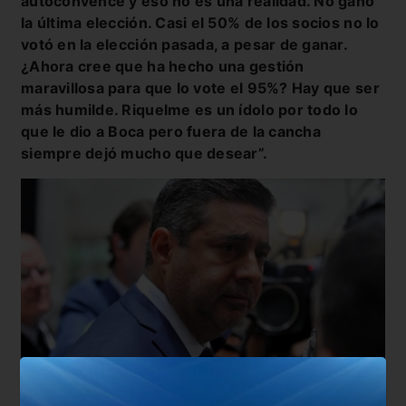
autoconvence y eso no es una realidad. No ganó
la última elección. Casi el 50% de los socios no lo
votó en la elección pasada, a pesar de ganar.
¿Ahora cree que ha hecho una gestión
maravillosa para que lo vote el 95%? Hay que ser
más humilde. Riquelme es un ídolo por todo lo
que le dio a Boca pero fuera de la cancha
siempre dejó mucho que desear”.