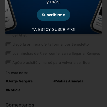
y más.
trabajo y por intermedio de él conocer al
maravilloso mundo que es Chivas. Te admiro y te
respeto. Descansa en paz, Jorge”.
Suscribirme
También te puede interesar
YA ESTOY SUSCRIPTO!
Nace un nuevo capitulo en la novela: comunicado
del Atleti
Llegó la primera oferta formal por Benedetto
Los hinchas de River comienzan a llegar al Kempes
Agüero asistió y marcó para volver a ser líder
En esta nota:
#Jorge Vergara
#Matías Almeyda
#Noticia
Comentarios