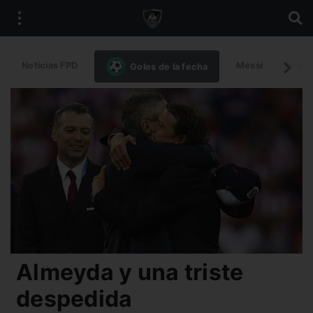
Noticias FPD
Messi
Intern
Goles de la fecha
Almeyda y una triste
despedida