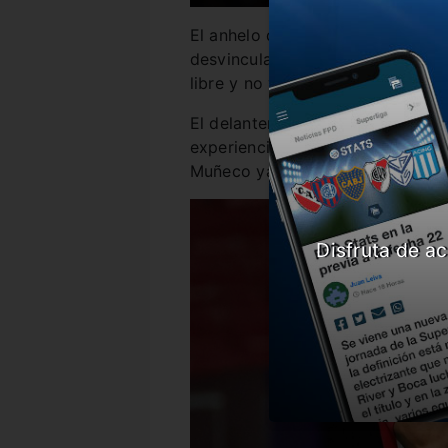
El anhelo del Palestra es contra
desvinculado del Atlético de Mad
libre y no vería con malos ojos r
El delantero nunca jugó en el fút
experiencia nada menos que en la
Muñeco ya toma nota.
Disfruta de ac