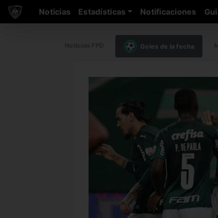
Noticias
Estadísticas
Notificaciones
Gui
Noticias FPD
M
Goles de la fecha