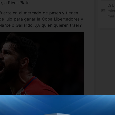
, a River Plate.
Di L
mie
 fuerte en el mercado de pases y tienen
mer
de lujo para ganar la Copa Libertadores y
Marcelo Gallardo. ¿A quién quieren traer?