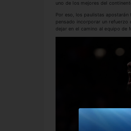
uno de los mejores del continente
Por eso, los paulistas apostarán
pensado incorporar un refuerzo 
dejar en el camino al equipo de 