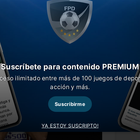
tar a Diego Costa, recientemente
rid. El goleador tiene 32 años, es agente
ecalar a su país de origen.
bol brasileño y sería su primera
 obsesión continental. Por las dudas, el
Suscríbete para contenido PREMIUM
ceso ilimitado entre más de 100 juegos de depor
acción y más.
Suscribirme
YA ESTOY SUSCRIPTO!