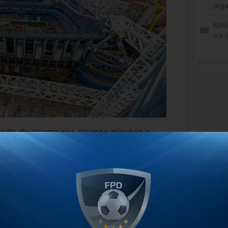
jug
Kev
irá 
tado de alarma por algunos minutos a
n parte de las obras del Santiago
contenido por los bomberos españoles.
ncidente, pero las columnas de humo
s adyacencias de la Casa Blanca y las
 viralizarse.
béu