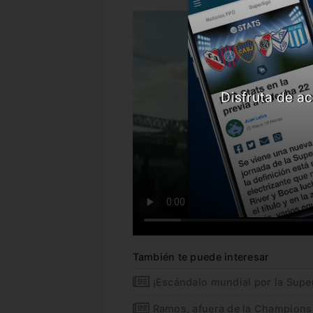
Disfruta de ac
También te puede interesar
¡Escándalo mundial por la Supe
Ramos, afuera de la Champions 