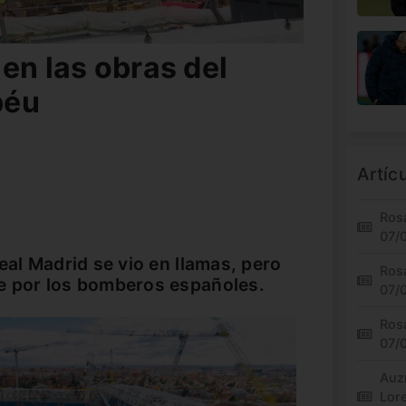
 en las obras del
béu
Artíc
Rosa
07/
eal Madrid se vio en llamas, pero
Rosa
e por los bomberos españoles.
07/
Rosa
07/
Auz
Lor