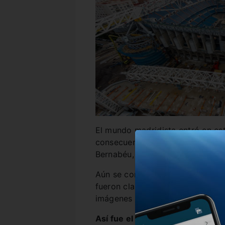
El mundo madridista entró en es
consecuencia pequeño incendio e
Bernabéu, que fue rápidamente 
Aún se conocen las causas del i
fueron claramente visibles en la
imágenes y videos no tardaron en
Así fue el incendio en el Berna