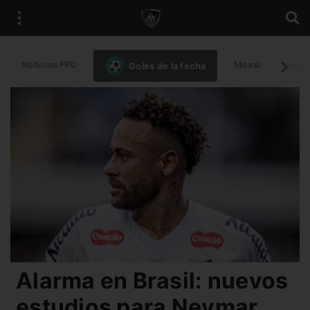
Noticias FPD
Messi
Intern
Goles de la fecha
Alarma en Brasil: nuevos
estudios para Neymar