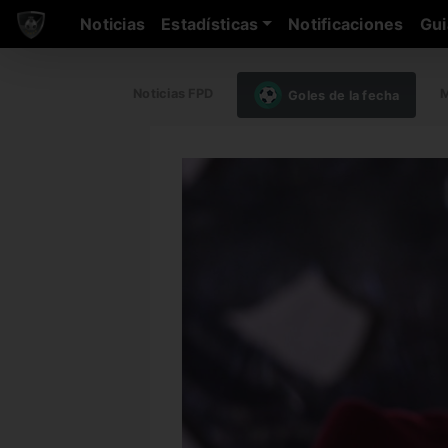
Noticias
Estadísticas
Notificaciones
Gui
Noticias FPD
M
Goles de la fecha