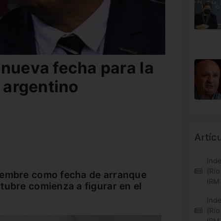
 nueva fecha para la
l argentino
Artíc
Inde
(Río
iembre como fecha de arranque
IRM
tubre comienza a figurar en el
Inde
(Río
IRM