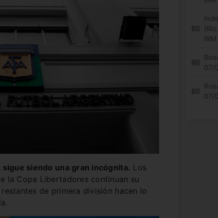
Inde
(Río
IRM
Rosa
07/
Rosa
07/
a sigue siendo una gran incógnita.
Los
de la Copa Libertadores continuan su
 restantes de primera división hacen lo
a.