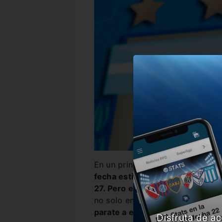
En un principio,
los dirigentes d
fecha estimativa los últimos dí
27. Pero el aumento de casos d
no solo en el país sino también e
parate a esta idea
y se comenzó 
Disfruta de ac