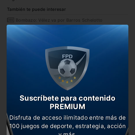
También te puede interesar
Bombazo: Vélez va por Barros Schelotto
Vélez y los cambios obligados tras la salida de
Zárate
Vélez golpeó fuerte en Liniers
Vélez festejó en el Sur
En esta nota:
#Guillermo Barros
#Noticia
Schelotto
Suscríbete para contenido
#Vélez
PREMIUM
Disfruta de acceso ilimitado entre más de
Comentarios
100 juegos de deporte, estrategia, acción
Dejá tu opinión acá!
y más.