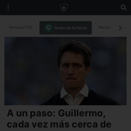
Noticias FPD
Messi
Intern
Goles de la fecha
A un paso: Guillermo,
cada vez más cerca de