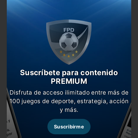
#Boca
#Copa Libertadores
#Noticia
#River
#Superclásico
Comentarios
Dejá tu opinión acá!
Suscríbete para contenido
PREMIUM
Disfruta de acceso ilimitado entre más de
100 juegos de deporte, estrategia, acción
y más.
Nombre
Suscribirme