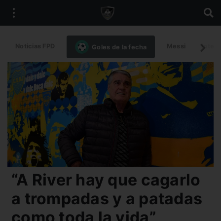
Noticias FPD
Messi
Intern
Goles de la fecha
“A River hay que cagarlo
a trompadas y a patadas
como toda la vida”