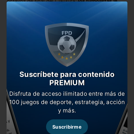
octavos de final del Clausura:
los futbolistas le
dieron la espalda al plantel de Rosario Central, en
el Gigante de Arroyito
, en medio del revuelo por
la sorpresiva y controversial coronación del
Canalla como campeón de la Liga Profesional por
haber terminado primero en la tabla anual.
Suscríbete para contenido
PREMIUM
Disfruta de acceso ilimitado entre más de
100 juegos de deporte, estrategia, acción
y más.
Por ese episodio, la AFA resolvió sancionar a
Suscribirme
todos los futbolistas titulares de aquel encuentro