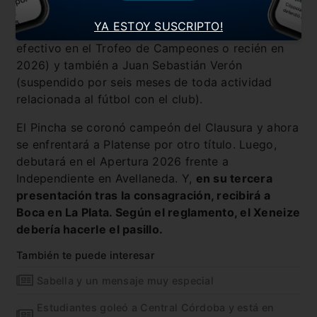
con dos encuentros de suspensión a cumplir en el
YA ESTOY SUSCRIPTO!
próximo torneo (aún es una incógnita si se hará
efectivo en el Trofeo de Campeones o recién en
2026) y también a Juan Sebastián Verón
(suspendido por seis meses de toda actividad
relacionada al fútbol con el club).
El Pincha se coronó campeón del Clausura y ahora
se enfrentará a Platense por otro título. Luego,
debutará en el Apertura 2026 frente a
Independiente en Avellaneda. Y,
en su tercera
presentación tras la consagración, recibirá a
Boca en La Plata. Según el reglamento, el Xeneize
debería hacerle el pasillo.
También te puede interesar
Sabella y un mensaje muy especial
Estudiantes goleó a Central Córdoba y está en