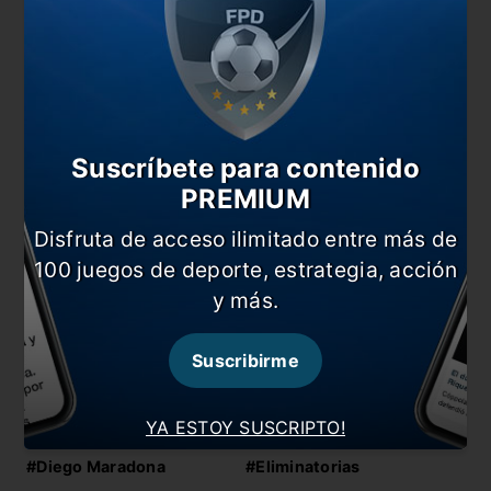
También te puede interesar
Suscríbete para contenido
Alfaro vuelve a La Boca
PREMIUM
Scaloni: “Estos chicos dejan la vida por la
camiseta”
Disfruta de acceso ilimitado entre más de
100 juegos de deporte, estrategia, acción
Aquí jugará Argentina ante Ecuador
y más.
Mac Allister: “Me voy contento y con ganas de
regresar”
Suscribirme
En esta nota:
YA ESTOY SUSCRIPTO!
#Argentina
#Carlos Bilardo
#Diego Maradona
#Eliminatorias