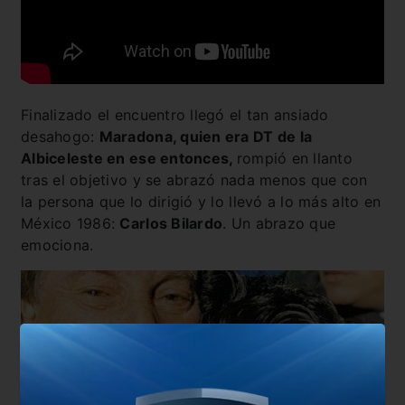
Finalizado el encuentro llegó el tan ansiado
desahogo:
Maradona, quien era DT de la
Albiceleste en ese entonces,
rompió en llanto
tras el objetivo y se abrazó nada menos que con
la persona que lo dirigió y lo llevó a lo más alto en
México 1986:
Carlos Bilardo
. Un abrazo que
emociona.