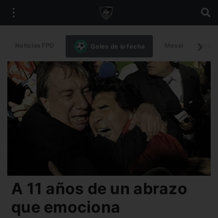
Noticias FPD
Messi
Intern
Goles de la fecha
A 11 años de un abrazo
que emociona