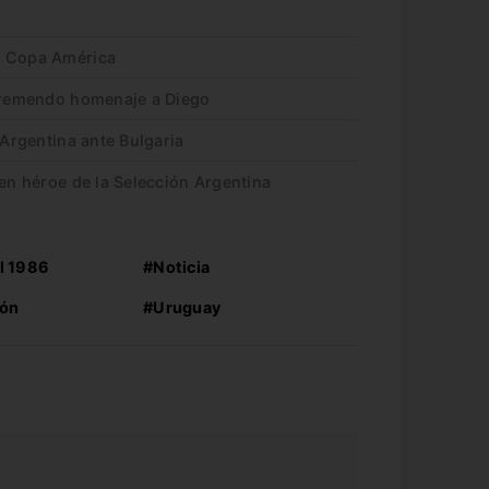
a Copa América
 tremendo homenaje a Diego
 Argentina ante Bulgaria
 en héroe de la Selección Argentina
l 1986
#Noticia
ión
#Uruguay