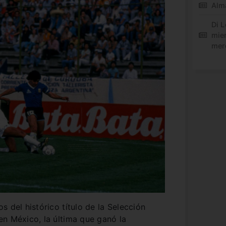
Alm
Di L
mie
mer
 del histórico título de la Selección
n México, la última que ganó la