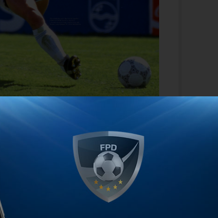
 el score, la gran mayoría de los
n coincidieron en que tuvieron una tarde
na, el duelo ante la Celeste fue el mejor
ncluso por encima del duelo ante
rente a Alemania.