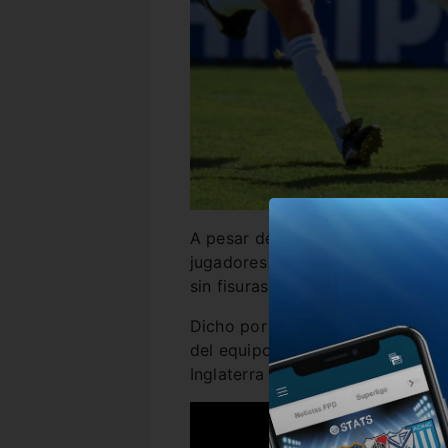
A pesar de la corta diferencia en
jugadores del plantel del Narigó
sin fisuras en Puebla.
Dicho por el propio Diego Marado
del equipo en todo el Mundial, i
Inglaterra y la mismísima final f