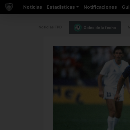
Noticias
Estadísticas
Notificaciones
Gui
Noticias FPD
M
Goles de la fecha