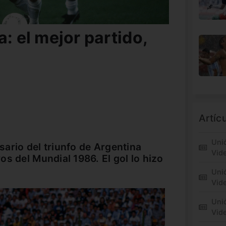
a: el mejor partido,
Artíc
Unió
ario del triunfo de Argentina
Vid
s del Mundial 1986. El gol lo hizo
Unió
Vide
Unió
Vid