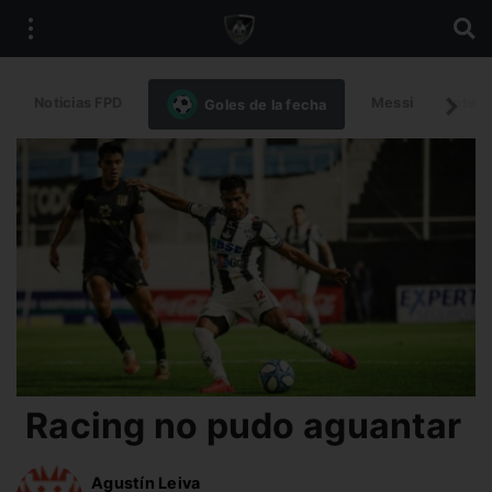
Noticias FPD
Messi
Intern
Goles de la fecha
Racing no pudo aguantar
Agustín Leiva