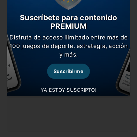
Diego Milito hablo de todo: vuelta del fútbol,
Centurión, la Libertadores y la candidatura a
presidente de Racing
Suscríbete para contenido
PREMIUM
En esta nota:
Disfruta de acceso ilimitado entre más de
#Central Córdoba
#Liga Profesional Arg
100 juegos de deporte, estrategia, acción
#Noticia
#Racing
y más.
Comentarios
Suscribirme
Dejá tu opinión acá!
YA ESTOY SUSCRIPTO!