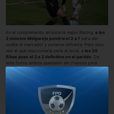
En el complemento arrancaría mejor Racing,
a los
2 minutos Melgarejo pondría el 2 a 1
para dar
vuelta el marcador y ponerse enfrente. Pero esta
vez el que reaccionaría sería el local, a
los 20
Ribas puso el 2 a 2 definitivo en el partido
. De
esta forma ambos quedaron sin chances para
meterse en la final de la fase Complementación.
También te puede interesar
Racing-Central Córdoba: horario, formaciones y Tv
Goleada Academica
Racing convulsionado recibe a Godoy Cruz