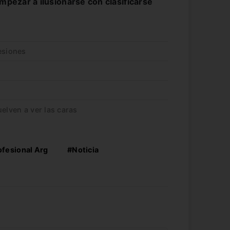
empezar a ilusionarse con clasificarse
esiones
uelven a ver las caras
ofesional Arg
#Noticia