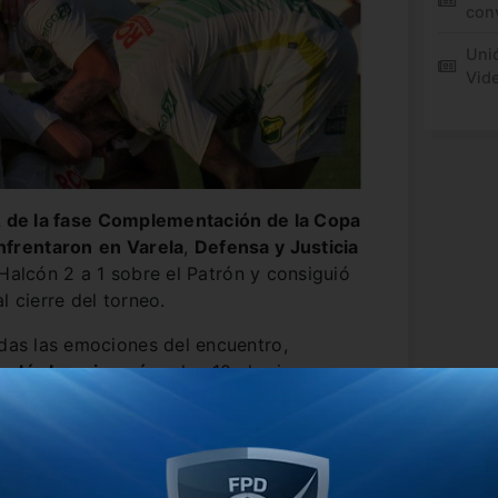
conv
Unió
Vid
 de la fase Complementación de la Copa
nfrentaron
en Varela
,
Defensa y Justicia
 Halcón 2 a 1 sobre el Patrón y consiguió
l cierre del torneo.
odas las emociones del encuentro,
icolás Leguizamón
a los 10 el primero y a
 a 0 a favor del Halcón
. Luego llegaría el
raná,
a los 28 Pastorelli pondría el 2 a 1.