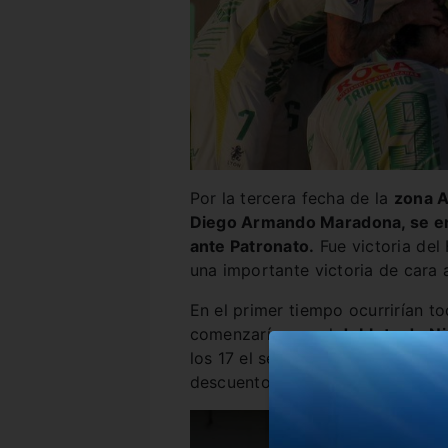
Por la tercera fecha de la
zona A
Diego Armando Maradona, se e
ante Patronato.
Fue victoria del
una importante victoria de cara a
En el primer tiempo ocurrirían t
comenzaría con el
doblete de N
los 17 el segundo para poner el
2
descuento para el equipo de Pa