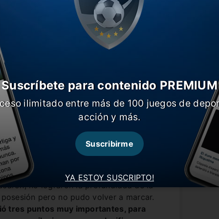
Suscríbete para contenido PREMIUM
ceso ilimitado entre más de 100 juegos de depor
acción y más.
Suscribirme
YA ESTOY SUSCRIPTO!
acaron, no lograron la profundidad de la
a posesión pero no pudo volver a marcar.
ó tres puntos muy importantes, para