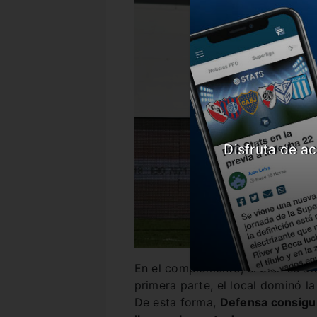
Disfruta de ac
En el complemento, si bien se at
primera parte, el local dominó l
De esta forma,
Defensa consigui