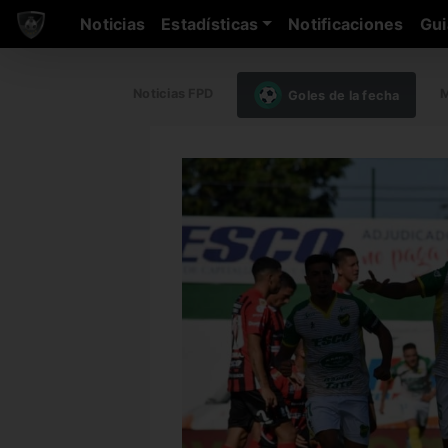
Noticias
Estadísticas
Notificaciones
Gui
Noticias FPD
M
Goles de la fecha