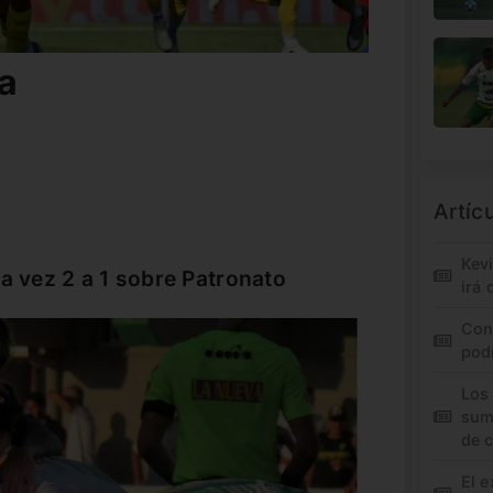
a
Artíc
Kev
ta vez 2 a 1 sobre Patronato
irá 
Con
pod
Los
sum
de 
El e