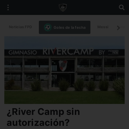
Noticias FPD
Messi
Intern
Goles de la fecha
¿River Camp sin
autorización?