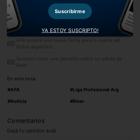
Hay fecha para el VAR en Argentina
Suscribirme
¿Cómo afectan las trabas al dólar a los clubes
argentinos?
YA ESTOY SUSCRIPTO!
AFA tendría una nueva fecha para la vuelta del
fútbol argentino
Quintero tomó una decisión sobre su salida de
River
En esta nota:
#AFA
#Liga Profesional Arg
#Noticia
#River
Comentarios
Dejá tu opinión acá!