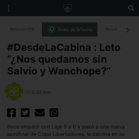
Noticias FPD
Messi
Intern
Goles de la fecha
#DesdeLaCabina : Leto
“¿Nos quedamos sin
Salvio y Wanchope?”
2:32 Am
Boca empató con Liga 0 a 0 y pasó a una nueva
semifinal de Copa Libertadores, la décima en su