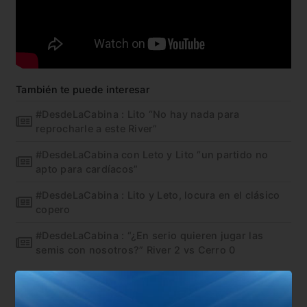
También te puede interesar
#DesdeLaCabina : Lito “No hay nada para
reprocharle a este River”
#DesdeLaCabina con Leto y Lito “un partido no
apto para cardíacos”
#DesdeLaCabina : Lito y Leto, locura en el clásico
copero
#DesdeLaCabina : “¿En serio quieren jugar las
semis con nosotros?” River 2 vs Cerro 0
En esta nota:
#Copa Libertadores
#Desde la cabina