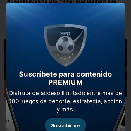
#DesdeLaCabina Lito: “River más puntero que
todos ¿Qué me vienen a hablar de presión?”
El Millo es más puntero que nunca en la Superliga. El
equipo…
VIDEO
Suscríbete para contenido
PREMIUM
Disfruta de acceso ilimitado entre más de
100 juegos de deporte, estrategia, acción
#DesdeLaCabina #Leto “Boca está vivo y da
y más.
pelea”
El equipo de Miguel Ángel Russo se subió a la cima
junto…
Suscribirme