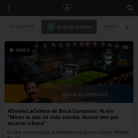
Noticias FPD
Messi
Intern
Goles de la fecha
VIDEO
#DesdeLaCabina de Boca Campeón: #Leto
“Miren lo que es esta cancha. Nunca den por
muerto a Boca”
En una noche épica, el Xeneize con gol de Carlos Alberto