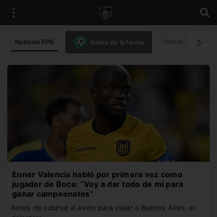
Messi
Intern
Noticias FPD
Goles de la fecha
Enner Valencia habló por primera vez como
jugador de Boca: “Voy a dar todo de mí para
ganar campeonatos”
Antes de subirse al avión para viajar a Buenos Aires, el