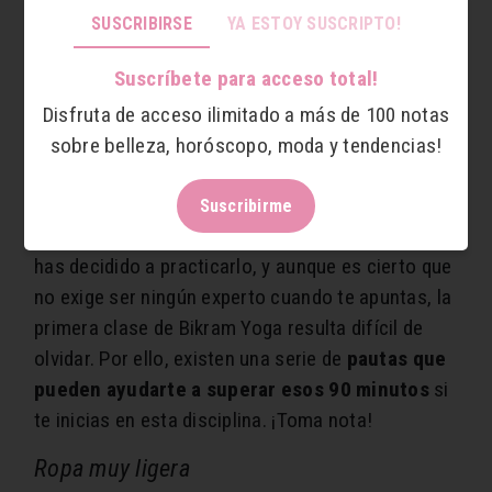
puedes obtener con su práctica, el mayor valor
SUSCRIBIRSE
YA ESTOY SUSCRIPTO!
del Bikram Yoga es el
poder desintoxicante
no
Suscríbete para acceso total!
solo para el cuerpo, sino también para la mente
Disfruta de acceso ilimitado a más de 100 notas
¿Cómo superar tu primera clase de Bikram
sobre belleza, horóscopo, moda y tendencias!
Yoga?
Tras descubrir que el Bikram Yoga posee un sinfín
Suscribirme
de beneficios a todos los niveles, seguro que te
has decidido a practicarlo, y aunque es cierto que
no exige ser ningún experto cuando te apuntas, la
primera clase de Bikram Yoga resulta difícil de
olvidar. Por ello, existen una serie de
pautas que
pueden ayudarte a superar esos 90 minutos
si
te inicias en esta disciplina. ¡Toma nota!
Ropa muy ligera