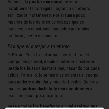
Además, la
postura corporal
se verá
notablemente corregida, logrando un efecto
estilizador instantáneo. Por si fuera poco,
muchos de los dolores de cabeza que se
padecen, en ocasiones causados por malas
posturas, serán eliminados.
Esculpe el cuerpo a tu antojo
El Bikram Yoga transforma la estructura del
cuerpo, en general, desde el interior al exterior.
Desde los huesos hasta la piel, pasando por cada
célula. Para ello, lo primero es calentar el cuerpo
para poderlo ablandar y hacerlo flexible. De esta
manera
podrás darle la forma que desees
y
esculpir el cuerpo a tu antojo.
Pese a todos los beneficios a nivel estético que