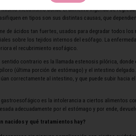
e al mismo mecanismo donde el alimento ingerido se regresa
sifiquen en tipos son sus distintas causas, que dependien
 de ácidos tan fuertes, usados para degradar todos los nu
iales sobre los tejidos internos del esófago. La enfermed
teriora el recubrimiento esofágico.
 sentido contrario es la llamada estenosis pilórica, donde
el píloro (última porción de estómago) y el intestino delga
úan correctamente al intestino, y que puede subir hacia el
 gastroesofágico es la intolerancia a ciertos alimentos co
cesada adecuadamente por el estómago y por ende, devuelv
ién nacidos y qué tratamientos hay?