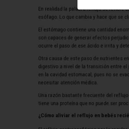
En realidad la palabra reflujo se refier
esófago. Lo que cambia y hace que se cla
El estómago contiene una cantidad enorme
son capaces de generar efectos perjudic
ocurre el paso de ese ácido e irrita y de
Otra causa de este paso de nutrientes en
digestivo a nivel de la transición entre 
en la cavidad estomacal, pues no se evac
necesitar atención médica.
Una razón bastante frecuente del reflujo
tiene una proteína que no puede ser pro
¿Cómo aliviar el reflujo en bebés rec