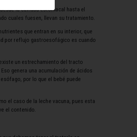
 desde la cavidad estomacal hasta el
do cuales fuesen, llevan su tratamiento.
trientes que entran en su interior, que
ad por reflujo gastroesofágico es cuando
 existe un estrechamiento del tracto
do. Eso genera una acumulación de ácidos
 esófago, por lo que el bebé puede
mo el caso de la leche vacuna, pues esta
e el contenido.