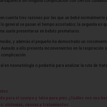
r desaparece sin ninguna complicación con ciertos cuidado
 en cuenta tres razones por las que un bebé normalmente 
lo general se pasan el tiempo acostados; la segunda es qu
lema suele presentarse en bebés prematuros.
y medio, y además el pequeño ha demostrado un crecimiento
 Aunado a ello presenta inconvenientes en la respiración
a complicación.
l en neonatología o pediatría para analizar la ruta de tra
idos
o para el cuerpo y talco para pies ¿Cuáles son sus be
s: síntomas, causas y tratamientos