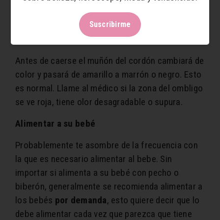
zona con un hisopo o algodón con alcohol hasta
Suscribirme
que el muñón del cordón se seque y se caiga, lo
que suele ocurrir en 10 días a 3 semanas.
Antes de caerse el muñón del cordón cambiará de
color y pasará de amarillo a marrón o negro. Esto
es normal. Llame al médico si la zona del ombligo
se ve roja, tiene olor desagradable o supura.
Alimentar a su bebé
Probablemente te asombre de la frecuencia con
la que es necesario alimentar al bebe. Sin
importar si alimenta a su bebé con pecho o
biberón, generalmente se recomienda alimentar a
los bebés
por demanda
, esto quiere decir que lo
debe alimentar cada vez que parezca que tiene