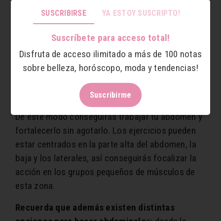
menos repeticiones realizarás y menos
SUSCRIBIRSE
YA ESTOY SUSCRIPTO!
resultados positivos obtendrás.
Suscríbete para acceso total!
Lo recomendable es hacer abdominales 2 o 3
Disfruta de acceso ilimitado a más de 100 notas
veces a la semana pero nunca en días
sobre belleza, horóscopo, moda y tendencias!
seguidos.
En cada sesión de abdominales es
ideal realizar al menos 2 o 3 ejercicios diferentes,
Suscribirme
con 4 series de 20 repeticiones de cada ejercicio.
De este modo conseguirás trabajar tu abdomen y
fortalecerlo sin agotarlo. Los ejercicios pueden
estar centrados en la parte alta del abdomen, la
baja y los laterales, así conseguirás focalizar la
acción en los grupos pequeños de músculos de
esta zona.
Recuerda que además existen distintas