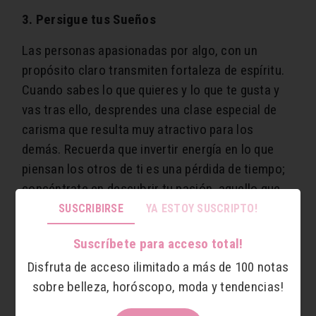
3. Persigue tus Sueños
Las personas apasionadas por algo, con un
propósito claro transmiten fortaleza de espíritu.
Cuando sabes lo que quieres y lo que te gusta y
vas tras ello, desprendes una clase especial de
carisma que resulta muy atractivo para los
demás. Recuerda que invertir energía en lo que
piensan los otros de ti es una pérdida de tiempo;
concéntrate en descubrir tu pasión, aquello que
te hace sentir feliz, aquello en lo cual eres buena
SUSCRIBIRSE
YA ESTOY SUSCRIPTO!
y estás dotada naturalmente. Descubre tus dones
Suscríbete para acceso total!
y aliméntalos. Que tus deseos coincidan con tus
Disfruta de acceso ilimitado a más de 100 notas
dones y que tu camino esté en concordancia con
sobre belleza, horóscopo, moda y tendencias!
ellos.