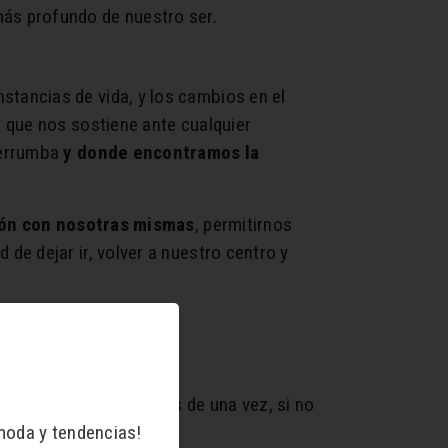
más profundo de nuestro ser.
stancias de vida, y los cambios en el
la que nos sostiene ante cualquier
derrumba
y donde encontramos la
ión con nosotras mismas
, permitirnos
e dejar ir, volver a nuestro centro y
 todo, con algo que más de una vez, si no
moda y tendencias!