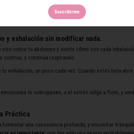
ción no sólo nos ayuda a nivel físico, pero también nos d
Suscribirme
ión de manera sencilla. Date un minuto, así sin más y donde 
n y exhalación sin modificar nada
.
otra sobre tu abdomen y siente cómo con cada inhalación e
se contrae, y continúa respirando.
e tu exhalación, un poco cada vez. Cuando estés lista abre
s emociones te sobrepasen, o el estrés salga a flote, y ver
a Práctica
a fomentar una consciencia profunda, y encontrar tranquili
ncia es importante
; con tan sólo una sesión probablemen