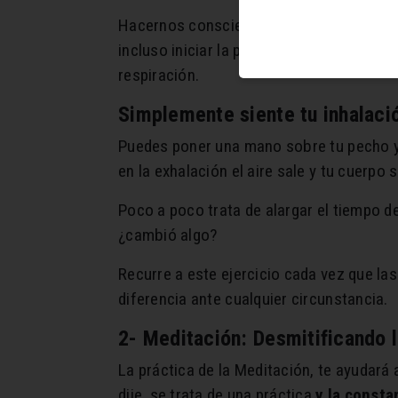
Hacernos conscientes de nuestra respira
incluso iniciar la práctica de la meditac
respiración.
Simplemente siente tu inhalació
Puedes poner una mano sobre tu pecho y 
en la exhalación el aire sale y tu cuerpo 
Poco a poco trata de alargar el tiempo d
¿cambió algo?
Recurre a este ejercicio cada vez que la
diferencia ante cualquier circunstancia.
2- Meditación: Desmitificando l
La práctica de la Meditación, te ayudará 
dije, se trata de una práctica
y la consta