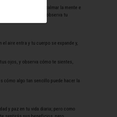
a una herramienta para calmar la mente e
estás, cierra tus ojos y observa tu
l aire entra y tu cuerpo se expande y,
 tus ojos, y observa cómo te sientes,
ás cómo algo tan sencillo puede hacer la
dad y paz en tu vida diaria; pero como
te sentirás sus beneficios, pero