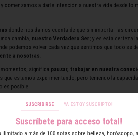
,
y comenzamos a darle intención a nuestra vida desde lo 
smas
donde nos damos cuenta de que sin importar las circun
nunca cambia,
nuestro Verdadero Ser
; y es esta certeza 
 donde podemos volver cada vez que sentimos que todo se 
rente a nosotras.
os momentos, significa
pausar, trabajar en nuestra conex
 que estamos experimentando, pero teniendo la capacidad d
ro es posible.
en ayudar:
SUSCRIBIRSE
YA ESTOY SUSCRIPTO!
Suscríbete para acceso total!
 también, es tu respiración.
Sí, así de sencillo comienza
o ilimitado a más de 100 notas sobre belleza, horóscopo, 
ícilmente reconocemos en nuestro día a día.