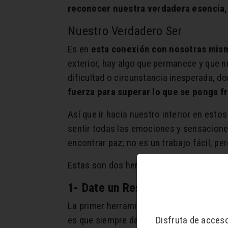
reconocer nuestra verdadera esencia
Nuestro Verdadero Ser
Es en
esta conexión con nosotras mi
exterior, hay algo que permanece y que 
dificultad o circunstancia inesperada,
fuerza para superar lo que se ponga f
Así que ir hacia nuestro interior en est
sentir todas las emociones y sensaciones
encontrar paz; no es un trabajo fácil, pe
Estas son dos herramientas que te pued
1- Date un Respiro
La primer herramienta y
la más poderosa
Disfruta de acces
es que siempre damos por sentado, y dif