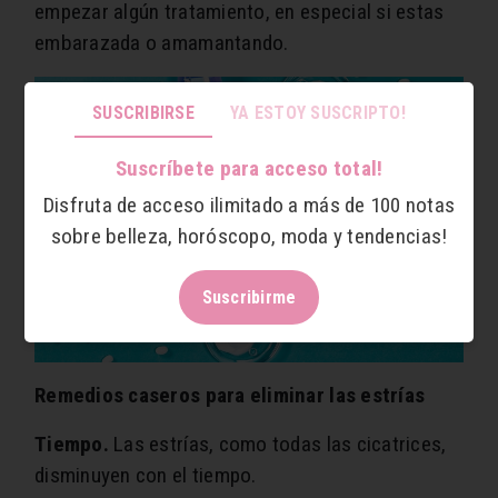
empezar algún tratamiento, en especial si estas
embarazada o amamantando.
SUSCRIBIRSE
YA ESTOY SUSCRIPTO!
Suscríbete para acceso total!
Disfruta de acceso ilimitado a más de 100 notas
sobre belleza, horóscopo, moda y tendencias!
Suscribirme
Remedios caseros para eliminar las estrías
Tiempo.
Las estrías, como todas las cicatrices,
disminuyen con el tiempo.