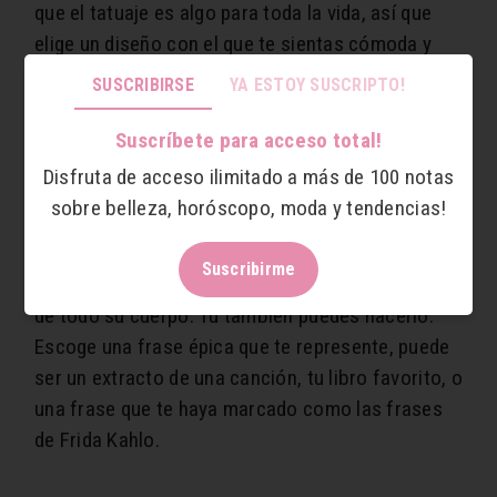
que el tatuaje es algo para toda la vida, así que
elige un diseño con el que te sientas cómoda y
satisfecha.
SUSCRIBIRSE
YA ESTOY SUSCRIPTO!
Frases significativas
Suscríbete para acceso total!
Disfruta de acceso ilimitado a más de 100 notas
Los tatuajes de frases son los más sencillos,
sobre belleza, horóscopo, moda y tendencias!
pero aún así los más significativos. Así como
Angelina Jolie, quien ha sabido expresarse por
Suscribirme
medio de su piel con numerosas frases alrededor
de todo su cuerpo. Tú también puedes hacerlo.
Escoge una frase épica que te represente, puede
ser un extracto de una canción, tu libro favorito, o
una frase que te haya marcado como las frases
de Frida Kahlo.