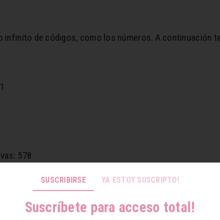
o infinito de códigos, como los números. A continuación t
71
ivas: 578
SUSCRIBIRSE
YA ESTOY SUSCRIPTO!
Suscríbete para acceso total!
 1016