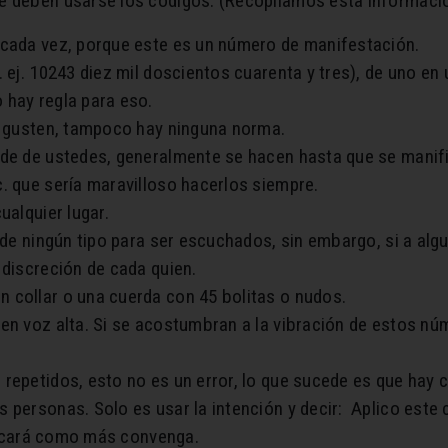
e deben usarse los códigos. (Recopilamos esta informació
 cada vez, porque este es un número de manifestación.
 ej. 10243 diez mil doscientos cuarenta y tres), de uno en 
 hay regla para eso.
ía gusten, tampoco hay ninguna norma.
nde de ustedes, generalmente se hacen hasta que se manif
. que sería maravilloso hacerlos siempre.
ualquier lugar.
 de ningún tipo para ser escuchados, sin embargo, si a alg
 discreción de cada quien.
 collar o una cuerda con 45 bolitas o nudos.
 en voz alta. Si se acostumbran a la vibración de estos n
repetidos, esto no es un error, lo que sucede es que hay 
 personas. Solo es usar la intención y decir: Aplico este 
plicará como más convenga.