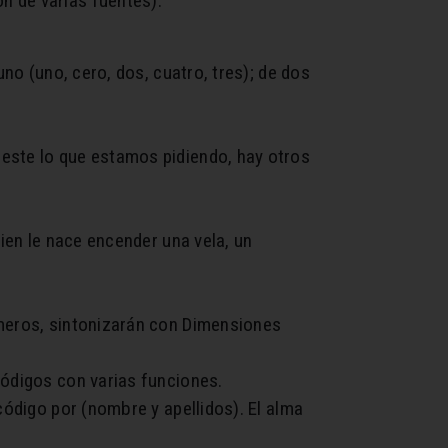
n de varias fuentes).
uno (uno, cero, dos, cuatro, tres); de dos
ieste lo que estamos pidiendo, hay otros
uien le nace encender una vela, un
úmeros, sintonizarán con Dimensiones
códigos con varias funciones.
código por (nombre y apellidos). El alma