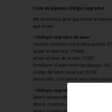
Lista de algunos códigos sagrados
Me atrevería a decir que existe un númer
qué sirven.
•
Códigos sagrados de amor
facilitar conexión con el alma gemela: 5
atraer al alma afín: 715400
atraer el amor de tu vida: 11550
fortalecer el amor entre las parejas: 541
código del amor universal: 35133
desarrollar y fortalecer emociones posit
• Códigos sagrados de abundancia
dinero inesperado: 520
dinero, conexión con el elemental: 47620
dinero a través del genio planetario Och: