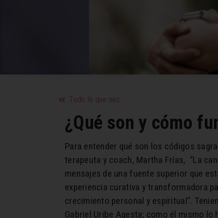
Todo lo que necesitas saber sobre el embarazo y la maternidad
¿Qué son y cómo fun
Para entender qué son los códigos sagr
terapeuta y coach, Martha Frías, “La can
mensajes de una fuente superior que está
experiencia curativa y transformadora par
crecimiento personal y espiritual”. Ten
Gabriel Uribe Agesta; como él mismo lo 