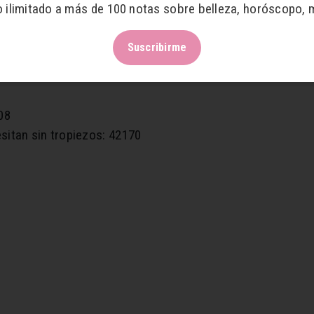
o ilimitado a más de 100 notas sobre belleza, horóscopo, 
 5701
Suscribirme
ara recuperar dinero: 858
122 – 5701
08
esitan sin tropiezos: 42170