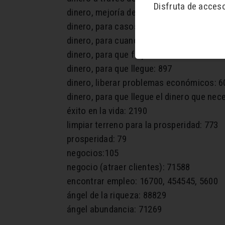
Disfruta de acces
dinero, mejoría de situación económica:
dinero, para casos apremiantes: 897
dinero, para cuando alguien nos debe o p
dinero, para que fluya hacia nosotros: 1
dinero, para que llegue: 897
dinero, liberar problemas económicos: 6
dinero, para que llegue el dinero que nec
éxito en la vida: 2190
limpiar terreno para la prosperidad: 773
prosperidad: 79
negocios:105
negocio (atraer clientes): 71588
encontrar empleo: 16700, 454545, 5600
ángel de la riqueza: 88829
ángel abundancia: 71269