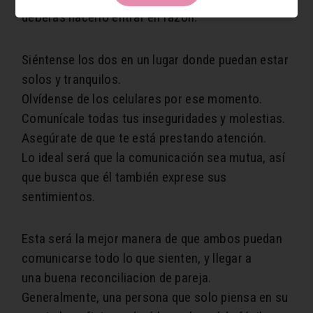
deberás hacerlo entrar en razón.
Siéntense los dos en un lugar donde puedan estar
solos y tranquilos.
Olvídense de los celulares por ese momento.
Comunícale todas tus inseguridades y molestias.
Asegúrate de que te está prestando atención.
Lo ideal será que la comunicación sea mutua, así
que busca que él también exprese sus
sentimientos.
Esta será la mejor manera de que ambos puedan
comunicarse todo lo que sienten, y llegar a
una buena reconciliacion de pareja.
Generalmente, una persona que solo piensa en su