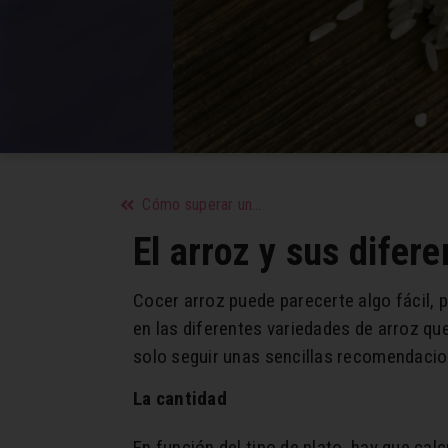
Cómo superar un desengaño amoroso
El arroz y sus difer
Cocer arroz puede parecerte algo fácil, 
en las diferentes variedades de arroz qu
solo seguir unas sencillas recomendacion
La cantidad
En función del tipo de plato, hay que cal