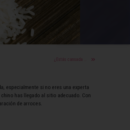
¿Estás cansada y no te gusta el café? Aquí algunos consejos para tener energía durante todo el día
da, especialmente si no eres una experta
 chino has llegado al sitio adecuado. Con
aración de arroces.