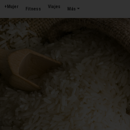
+Mujer
Viajes
Fitness
Más