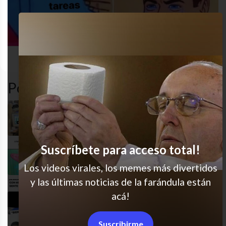
desastre
estrés
humor
MEME
Popular en LVI
Es gracioso porque es cierto
Suscríbete para acceso total!
Parece que es hoy, yey
Los videos virales, los memes más divertidos
y las últimas noticias de la farándula están
Estamos todos en esa, no?
acá!
Suscribirme