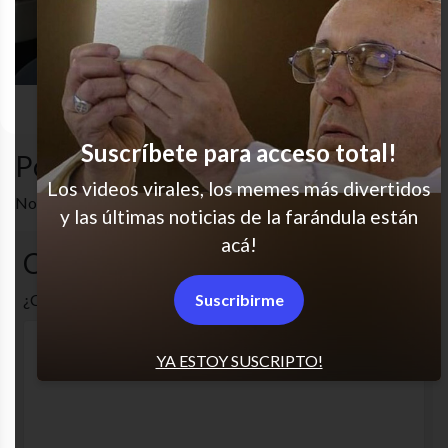
amigos
cansado
odio
whatsapp
Suscríbete para acceso total!
Popular en LVI
Los videos virales, los memes más divertidos
No hay artículos relacionados.
y las últimas noticias de la farándula están
acá!
Comentarios
Suscribirme
¿Cuál es tu opinión? Comenta!
YA ESTOY SUSCRIPTO!