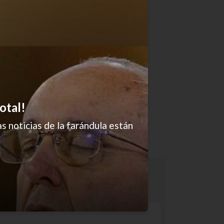
otal!
s noticias de la farándula están