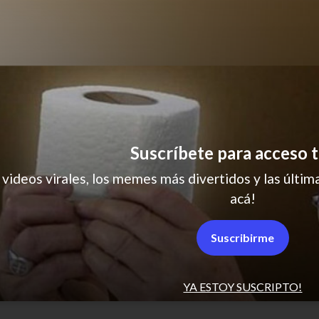
Suscríbete para acceso t
 videos virales, los memes más divertidos y las última
acá!
humor
Suscribirme
YA ESTOY SUSCRIPTO!