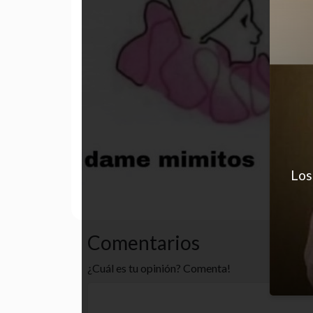
Los
desastre
funny
gracioso
Comentarios
¿Cuál es tu opinión? Comenta!