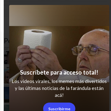
dinero
facebook
humor
pobre
Popular en LVI
No conozco esa calle
Suscríbete para acceso total!
Pero nos reímos un montón
Los videos virales, los memes más divertidos
y las últimas noticias de la farándula están
Es tremendo, jajaj
acá!
Suscribirme