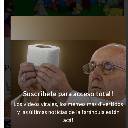
Los
dolor
funny
gracioso
simpson
Popular en LVI
Jajaj hermoso
Suscríbete para acceso total!
Los videos virales, los memes más divertidos
¿Pa tanto?
y las últimas noticias de la farándula están
acá!