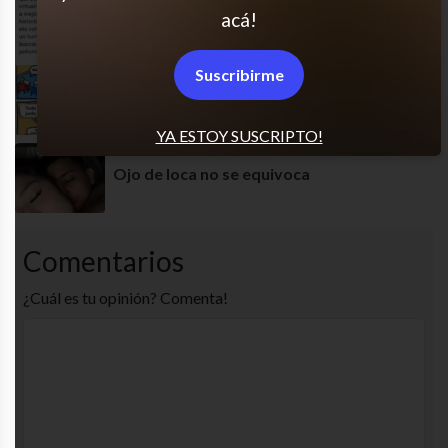
Basta de corazones y fueguitos
acá!
Suscribirme
Típico
YA ESTOY SUSCRIPTO!
Ojo de loca no se equivoca
Comentarios
¿Cuál es tu opinión? Comenta!