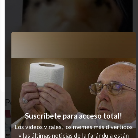
animales
ENRED
toxic
Popular en LVI
Suscríbete para acceso total!
“Ok”
Los videos virales, los memes más divertidos
y las últimas noticias de la farándula están