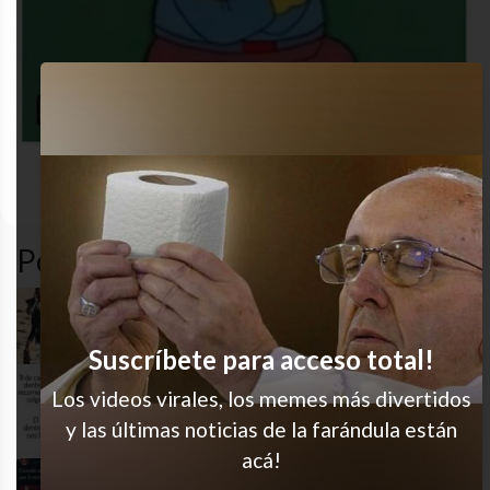
Los
Celular
gracioso
humor
simpson
Popular en LVI
Qué lookazo
Suscríbete para acceso total!
Los videos virales, los memes más divertidos
No pasa de moda
y las últimas noticias de la farándula están
acá!