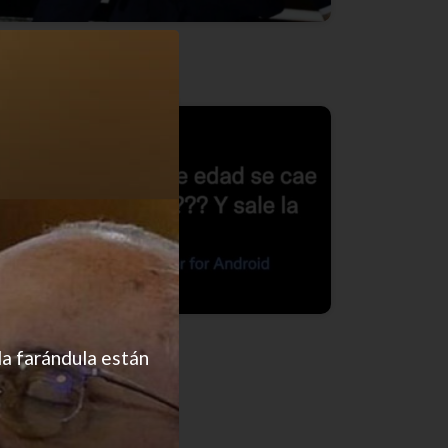
Cachetazo semanal
Y el cuello por favor
la farándula están