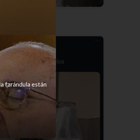
Así pero con culpa
la farándula están