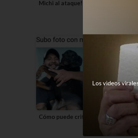
Michi al ataque!
Los videos virale
Cómo puede criticarlos?!