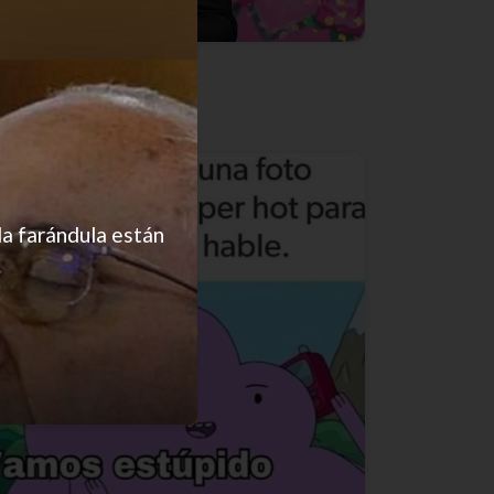
Estilo de vida
la farándula están