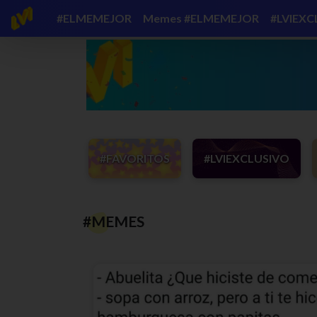
#ELMEMEJOR
Memes #ELMEMEJOR
#LVIEXC
#FAVORITOS
#LVIEXCLUSIVO
#MEMES