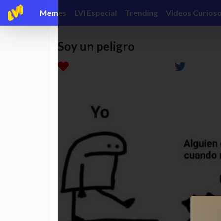
Memes
LVI Especial
Trending
Videos Curios
Soy un peligro