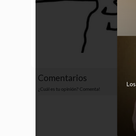
comida
desastre
funny
Comentarios
Los
¿Cuál es tu opinión? Comenta!