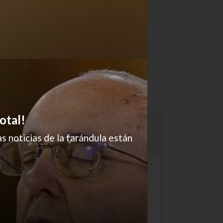
otal!
s noticias de la farándula están