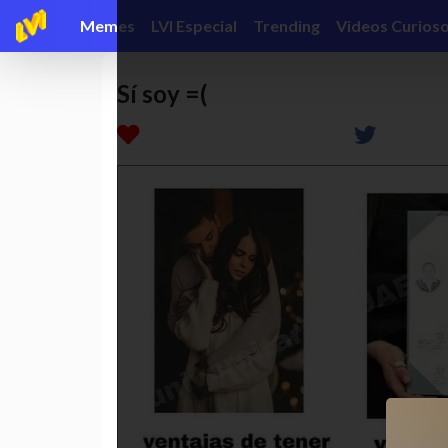
Memes
LVI Especial
Trending
Videos Curios
Sí soy =(