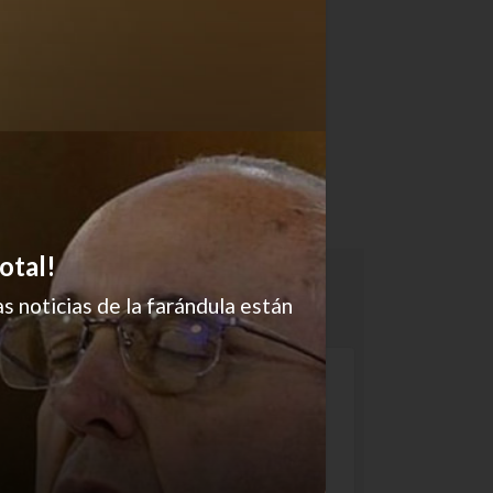
otal!
s noticias de la farándula están