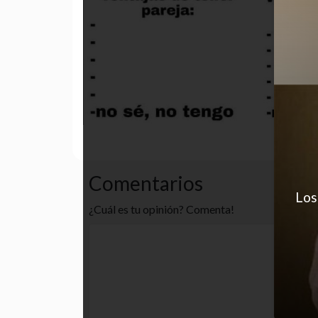
autoestima
desastre
humo
Comentarios
Los
¿Cuál es tu opinión? Comenta!