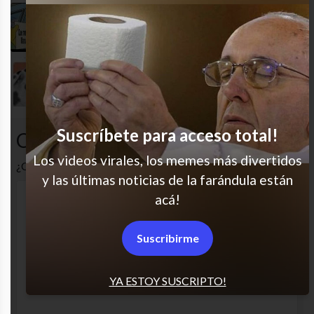
Maru Botana, a lo tuyo
La gente no tiene memoria
Suscríbete para acceso total!
Comentarios
Los videos virales, los memes más divertidos
¿Cuál es tu opinión? Comenta!
y las últimas noticias de la farándula están
acá!
Suscribirme
YA ESTOY SUSCRIPTO!