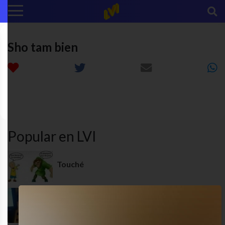
Sho tam bien
juegos
funny
MEME
VIRALES
olimpicos
Popular en LVI
Touché
Alimentame, humano