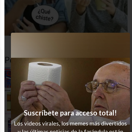
desastre
gracioso
humor
MEME
Popular en LVI
¿Cuál es cuál?
La vieja técnica
Suscríbete para acceso total!
Re en esa, no?
Los videos virales, los memes más divertidos
y las últimas noticias de la farándula están